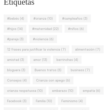
Etiquetas
#bebés
(4)
#crianza
(10)
#cumpleaños
(3)
#hijos
(14)
#maternidad
(22)
#niños
(6)
#pareja
(3)
#violencia
(6)
12 frases para justificar la violencia
(7)
alimentación
(7)
amistad
(3)
amor
(13)
berrinches
(4)
bloguera
(3)
Buenos tratos
(5)
business
(7)
Consejos
(4)
Crianza con apego
(6)
crianza respetuosa
(10)
embarazo
(10)
empatía
(6)
Facebook
(3)
Familia
(10)
Feminismo
(4)