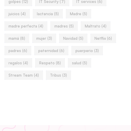
golpes
(12)
IT Security
(7)
IT services
(6)
juicios
(4)
lactancia
(5)
Madre
(5)
madre perfecta
(4)
madres
(5)
Maltrato
(4)
mamá
(8)
mujer
(3)
Navidad
(5)
Netflix
(6)
padres
(6)
paternidad
(6)
puerperio
(3)
regalos
(4)
Respeto
(8)
salud
(5)
Stream Team
(4)
Tribus
(3)