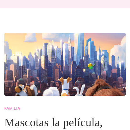
Mascotas
la
película,
ahora
FAMILIA
en
Mascotas la película,