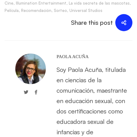
Cine
,
Illumination Entertainment
,
La vida secreta de las mascotas
,
Película
,
Recomendación
,
Sorteo
,
Universal Studios
Share this post
PAOLA ACUÑA
Soy Paola Acuña, titulada
en ciencias de la
comunicación, maestrante
en educación sexual, con
dos certificaciones como
educadora sexual de
infancias y de