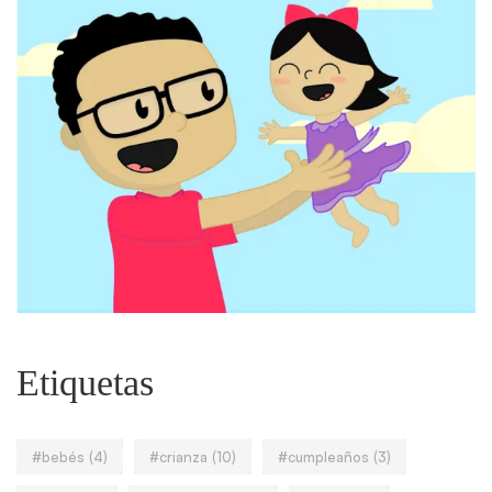
Etiquetas
#bebés
(4)
#crianza
(10)
#cumpleaños
(3)