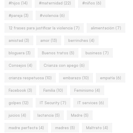
#hijos
(14)
#maternidad
(22)
#niños
(6)
#pareja
(3)
#violencia
(6)
12 frases para justificar la violencia
(7)
alimentación
(7)
amistad
(3)
amor
(13)
berrinches
(4)
bloguera
(3)
Buenos tratos
(5)
business
(7)
Consejos
(4)
Crianza con apego
(6)
crianza respetuosa
(10)
embarazo
(10)
empatía
(6)
Facebook
(3)
Familia
(10)
Feminismo
(4)
golpes
(12)
IT Security
(7)
IT services
(6)
juicios
(4)
lactancia
(5)
Madre
(5)
madre perfecta
(4)
madres
(5)
Maltrato
(4)