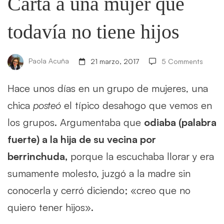
que
Carta a una mujer que
todavía no tiene hijos
todavía
no
Paola Acuña
21 marzo, 2017
5 Comments
Hace unos días en un grupo de mujeres, una
tiene
chica
posteó
el típico desahogo que vemos en
los grupos. Argumentaba que
odiaba (palabra
hijos
fuerte) a la hija de su vecina por
berrinchuda,
porque la escuchaba llorar y era
sumamente molesto, juzgó a la madre sin
conocerla y cerró diciendo; «creo que no
quiero tener hijos».