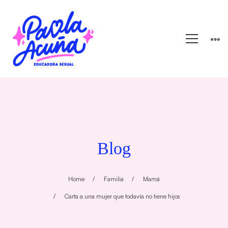
Blog
Home
Familia
Mamá
Carta a una mujer que todavía no tiene hijos