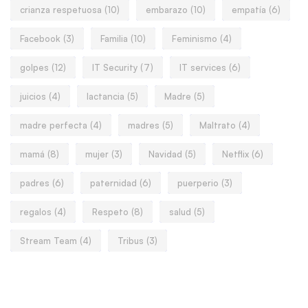
crianza respetuosa
(10)
embarazo
(10)
empatía
(6)
Facebook
(3)
Familia
(10)
Feminismo
(4)
golpes
(12)
IT Security
(7)
IT services
(6)
juicios
(4)
lactancia
(5)
Madre
(5)
madre perfecta
(4)
madres
(5)
Maltrato
(4)
mamá
(8)
mujer
(3)
Navidad
(5)
Netflix
(6)
padres
(6)
paternidad
(6)
puerperio
(3)
regalos
(4)
Respeto
(8)
salud
(5)
Stream Team
(4)
Tribus
(3)