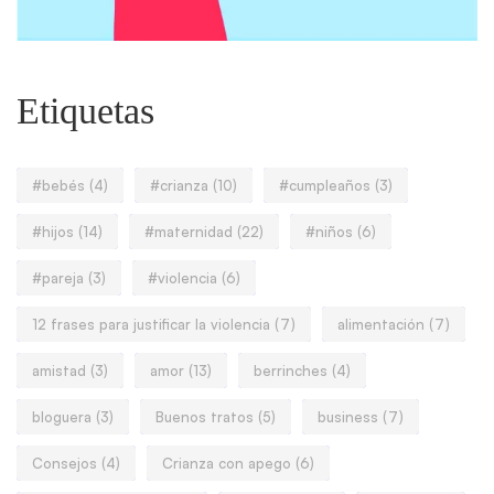
Etiquetas
#bebés
(4)
#crianza
(10)
#cumpleaños
(3)
#hijos
(14)
#maternidad
(22)
#niños
(6)
#pareja
(3)
#violencia
(6)
12 frases para justificar la violencia
(7)
alimentación
(7)
amistad
(3)
amor
(13)
berrinches
(4)
bloguera
(3)
Buenos tratos
(5)
business
(7)
Consejos
(4)
Crianza con apego
(6)